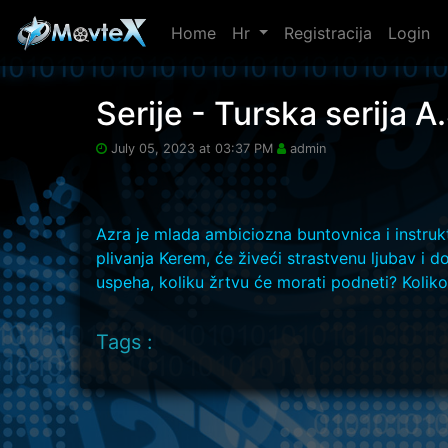
Home
Hr
Registracija
Login
Skip to main content
Serije - Turska serija A.
July 05, 2023 at 03:37 PM
admin
Azra je mlada ambiciozna buntovnica i instrukto
plivanja Kerem, će živeći strastvenu ljubav i 
uspeha, koliku žrtvu će morati podneti? Koliko 
Tags :