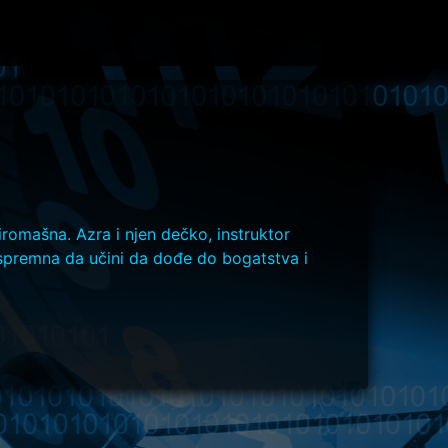
iromašna. Azra i njen dečko, instruktor
a spremna da učini da dođe do bogatstva i