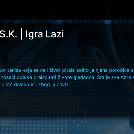
S.K. | Igra Lazi
r tenisa koja se celi život pitala zašto je njena porodica s
donoseći odluke preispitati živote gledaoca. Šta je sve Azr
biste daleko išli zbog ljubavi?