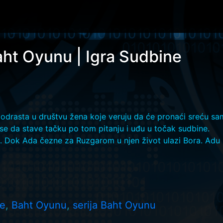
Baht Oyunu | Igra Sudbine
Ona odrasta u društvu žena koje veruju da će pronaći sreću 
se da stave tačku po tom pitanju i uđu u točak sudbine.
ta. Dok Ada čezne za Ruzgarom u njen život ulazi Bora. Adu
ne
,
Baht Oyunu
,
serija Baht Oyunu