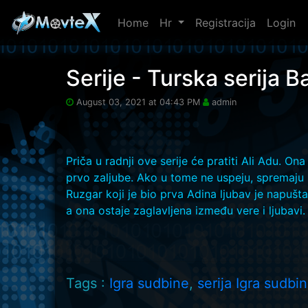
Home
Hr
Registracija
Login
Skip to main content
Serije - Turska serija 
August 03, 2021 at 04:43 PM
admin
Priča u radnji ove serije će pratiti Ali Adu. 
prvo zaljube. Ako u tome ne uspeju, spremaju 
Ruzgar koji je bio prva Adina ljubav je napuš
a ona ostaje zaglavljena između vere i ljubavi.
Tags :
Igra sudbine
,
serija Igra sudbi