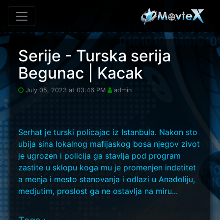
Skip to main content
Serije - Turska serija
Begunac | Kacak
July 05, 2023 at 03:46 PM
admin
Serhat je turski policajac iz Istanbula. Nakon sto
ubija sina lokalnog mafijaskog bosa njegov zivot
je ugrozen i policija ga stavlja pod program
zastite u sklopu koga mu je promenjen indetitet
a menja i mesto stanovanja i odlazi u Anadoliju,
medjutim, proslost ga ne ostavlja na miru...