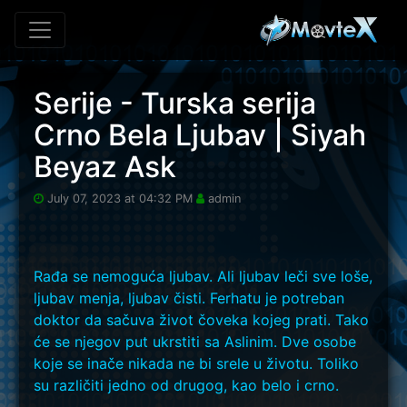
Skip to main content
Serije - Turska serija
Crno Bela Ljubav | Siyah
Beyaz Ask
July 07, 2023 at 04:32 PM
admin
Rađa se nemoguća ljubav. Ali ljubav leči sve loše,
ljubav menja, ljubav čisti. Ferhatu je potreban
doktor da sačuva život čoveka kojeg prati. Tako
će se njegov put ukrstiti sa Aslinim. Dve osobe
koje se inače nikada ne bi srele u životu. Toliko
su različiti jedno od drugog, kao belo i crno.