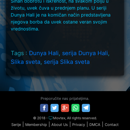
Sinan dobrotu i iskrenost, na svakom polju u
životu, uvek čuva u prednjem planu. U seriji
Dunya Hali je na komičan način predstavljena
njegova borba da uvek ostane veran svojim
vrednostima.
Tags :
Dunya Hali
,
serija Dunya Hali
,
Slika sveta
,
serija Slika sveta
Preporučite nas prijateljima.
© 2018 -
Movtex, All rights reserved.
|
|
|
|
|
Serije
Membership
About Us
Privacy
DMCA
Contact