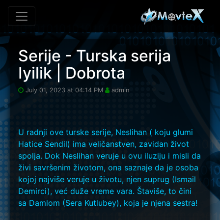
Skip to main content
Serije - Turska serija
Iyilik | Dobrota
July 01, 2023 at 04:14 PM
admin
U radnji ove turske serije, Neslihan ( koju glumi
Hatice Sendil) ima veličanstven, zavidan život
spolja. Dok Neslihan veruje u ovu iluziju i misli da
živi savršenim životom, ona saznaje da je osoba
kojoj najviše veruje u životu, njen suprug (Ismail
Demirci), već duže vreme vara. Štaviše, to čini
sa Damlom (Sera Kutlubey), koja je njena sestra!