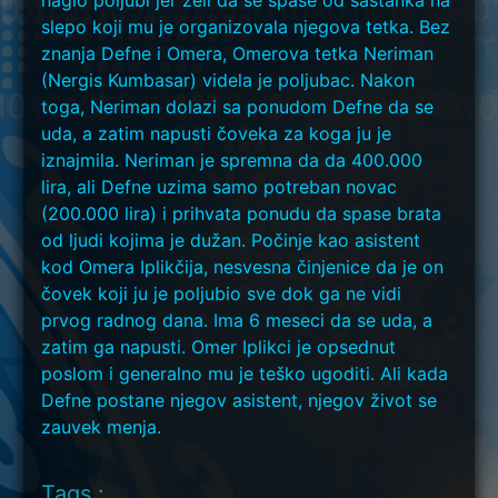
naglo poljubi jer želi da se spase od sastanka na
slepo koji mu je organizovala njegova tetka. Bez
znanja Defne i Omera, Omerova tetka Neriman
(Nergis Kumbasar) videla je poljubac. Nakon
toga, Neriman dolazi sa ponudom Defne da se
uda, a zatim napusti čoveka za koga ju je
iznajmila. Neriman je spremna da da 400.000
lira, ali Defne uzima samo potreban novac
(200.000 lira) i prihvata ponudu da spase brata
od ljudi kojima je dužan. Počinje kao asistent
kod Omera Iplikčija, nesvesna činjenice da je on
čovek koji ju je poljubio sve dok ga ne vidi
prvog radnog dana. Ima 6 meseci da se uda, a
zatim ga napusti. Omer Iplikci je opsednut
poslom i generalno mu je teško ugoditi. Ali kada
Defne postane njegov asistent, njegov život se
zauvek menja.
Tags :