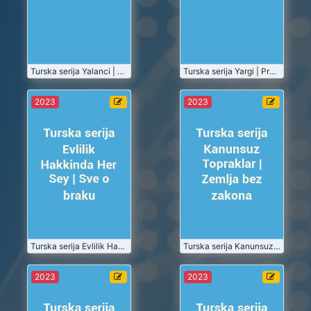
Turske Serije
Turske Serije
Gledaj
Gledaj
2023-07-01
Turska serija Yalanci | Lažov
2023-07-01
Turska serija Yargi | Presuda
Turska serija
Turska serija
2023
2023
Evlilik
Kanunsuz
Hakkinda Her
Topraklar |
Sey | Sve o
Zemlja bez
2023-07
2023-07
braku
zakona
Turske Serije
Turske Serije
Gledaj
Gledaj
2023-07-01
Turska serija Evlilik Hakkinda Her Sey | Sve o braku
2023-07-01
Turska serija Kanunsuz Topraklar | Zemlja bez zakona
Turska serija
Turska serija
2023
2023
Yalancilar ve
Elkizi |