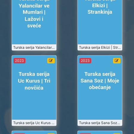
Mumlari |
Strankinja
Lažovi i
2023-07
2023-07
sveće
Turske Serije
Turske Serije
Gledaj
Gledaj
2023-07-01
Turska serija Yalancilar ve Mumlari | Lažovi i sveće
2023-07-01
Turska serija Elkizi | Strankinja
Turska serija
Turska serija
2023
2023
Uc Kurus | Tri
Sana Soz |
novčića
Moje
obećanje
2023-07
2023-07
Turske Serije
Turske Serije
Gledaj
Gledaj
2023-07-01
Turska serija Uc Kurus | Tri novčića
2023-07-01
Turska serija Sana Soz | Moje obećanje