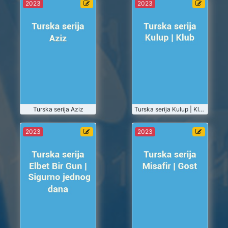
Turska serija
Turska serija
2023
2023
Aziz
Kulup | Klub
2023-07
2023-07
Turske Serije
Turske Serije
Gledaj
Gledaj
Turska serija Aziz
2023-07-01
2023-07-01
Turska serija Kulup | Klub
Turska serija
Turska serija
2023
2023
Elbet Bir Gun
Misafir | Gost
| Sigurno
jednog dana
2023-07
2023-07
Turske Serije
Turske Serije
Gledaj
Gledaj