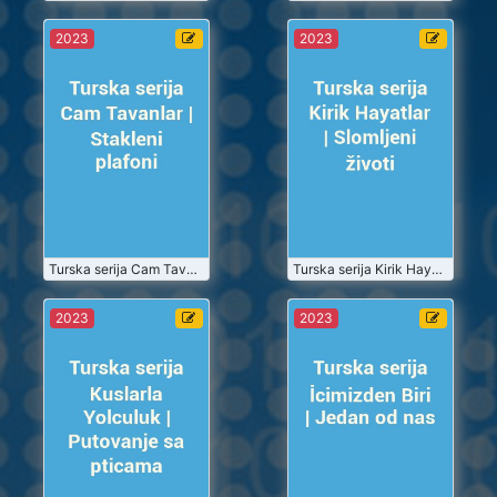
Turska serija
Turska serija
2023
2023
Cam Tavanlar
Kirik Hayatlar
| Stakleni
| Slomljeni
plafoni
životi
2023-07
2023-07
Turske Serije
Turske Serije
Gledaj
Gledaj
2023-07-01
Turska serija Cam Tavanlar | Stakleni plafoni
2023-07-01
Turska serija Kirik Hayatlar | Slomljeni životi
Turska serija
Turska serija
2023
2023
Kuslarla
İcimizden Biri
Yolculuk |
| Jedan od
Putovanje sa
nas
2023-07
2023-07
pticama
Turske Serije
Turske Serije