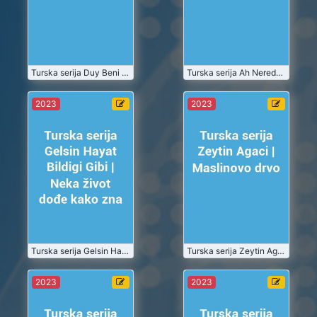
Turske Serije
Turske Serije
Gledaj
Gledaj
2023-07-01
Turska serija Duy Beni | Čuj me
2023-07-01
Turska serija Ah Nerede | Ah gde
Turska serija
Turska serija
2023
2023
Gelsin Hayat
Zeytin Agaci |
Bildigi Gibi |
Maslinovo
Neka život
drvo
2023-07
2023-07
dođe kako
zna
Turske Serije
Turske Serije
Gledaj
Gledaj
2023-07-01
Turska serija Gelsin Hayat Bildigi Gibi | Neka život dođe kako zna
2023-07-01
Turska serija Zeytin Agaci | Maslinovo drvo
Turska serija
Turska serija
2023
2023
Ask ve Ceza |
Kusursuz