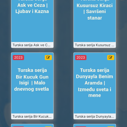
Ljubav i
Kiraci |
Kazna
Savršeni
2023-07
2023-07
stanar
Turske Serije
Turske Serije
Gledaj
Gledaj
2023-07-01
Turska serija Ask ve Ceza | Ljubav i Kazna
2023-07-01
Turska serija Kusursuz Kiraci | Savršeni stanar
Turska serija
Turska serija
2023
2023
Bir Kucuk
Dunyayla
Gun Isigi |
Benim
Malo
Aramda |
2023-07
2023-07
dnevnog
Između sveta
svetla
i mene
Turske Serije
Turske Serije
Gledaj
Gledaj
2023-07-01
Turska serija Bir Kucuk Gun Isigi | Malo dnevnog svetla
2023-07-01
Turska serija Dunyayla Benim Aramda | Između sveta i mene