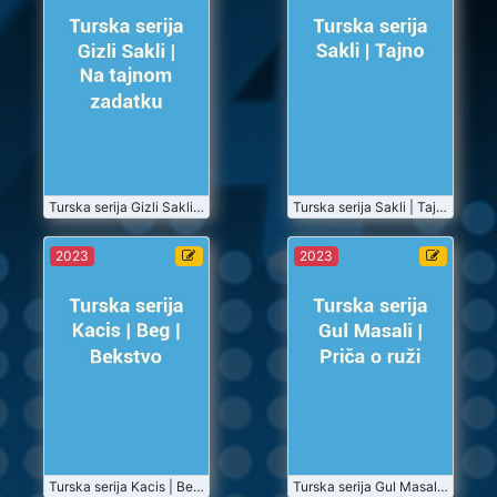
Gizli Sakli |
Sakli | Tajno
Na tajnom
zadatku
2023-07
2023-07
Turske Serije
Turske Serije
Gledaj
Gledaj
2023-07-01
Turska serija Gizli Sakli | Na tajnom zadatku
2023-07-01
Turska serija Sakli | Tajno
Turska serija
Turska serija
2023
2023
Kacis | Beg |
Gul Masali |
Bekstvo
Priča o ruži
2023-07
2023-07
Turske Serije
Turske Serije
Gledaj
Gledaj
2023-07-01
Turska serija Kacis | Beg | Bekstvo
2023-07-01
Turska serija Gul Masali | Priča o ruži