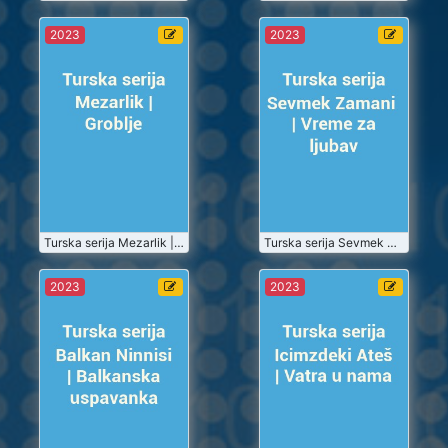
Turska serija
Turska serija
2023
2023
Mezarlik |
Sevmek
Groblje
Zamani |
Vreme za
2023-07
2023-07
ljubav
Turske Serije
Turske Serije
Gledaj
Gledaj
2023-07-01
Turska serija Mezarlik | Groblje
2023-07-01
Turska serija Sevmek Zamani | Vreme za ljubav
Turska serija
Turska serija
2023
2023
Balkan
Icimzdeki
Ninnisi |
Ateš | Vatra u
Balkanska
nama
2023-07
2023-07
uspavanka
Turske Serije
Turske Serije