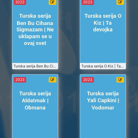
Turska serija
Turska serija
2023
2023
Ben Bu
O Kiz | Ta
Cihana
devojka
Sigmazam |
2023-07
2023-07
Ne uklapam
se u ovaj svet
Turske Serije
Turske Serije
Gledaj
Gledaj
2023-07-01
Turska serija Ben Bu Cihana Sigmazam | Ne uklapam se u ovaj svet
2023-07-01
Turska serija O Kiz | Ta devojka
Turska serija
Turska serija
2023
2023
Aldatmak |
Yali Capkini |
Obmana
Vodomar
2023-07
2023-06
Turske Serije
Turske Serije
Gledaj
Gledaj