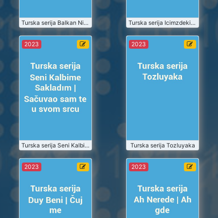
Gledaj
Gledaj
2023-07-01
Turska serija Balkan Ninnisi | Balkanska uspavanka
2023-07-01
Turska serija Icimzdeki Ateš | Vatra u nama
Turska serija
Turska serija
2023
2023
Seni Kalbime
Tozluyaka
Sakladım |
Sačuvao sam
2023-07
2023-07
te u svom
srcu
Turske Serije
Turske Serije
Gledaj
Gledaj
2023-07-01
Turska serija Seni Kalbime Sakladım | Sačuvao sam te u svom srcu
Turska serija Tozluyaka
2023-07-01
Turska serija
Turska serija
2023
2023
Duy Beni |
Ah Nerede |
Čuj me
Ah gde
2023-07
2023-07